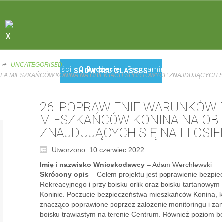
Sports do not build character. They reveal it.
X
UNCATEGORISED
Start
Aktualności
O Budżecie
Regulamin KBO
Projekty
SHOW ALL CLASSES
A MIESZKAŃCÓW KONINA NA OBIEKTACH SPORTOWYCH ZNAJDUJĄCYCH SIĘ 
26. POPRAWIENIE WARUNKÓW 
MIESZKAŃCÓW KONINA NA OB
ZNAJDUJĄCYCH SIĘ NA III OSI
Utworzono: 10 czerwiec 2022
Imię i nazwisko Wnioskodawcy
– Adam Werchlewski
Skrócony opis
– Celem projektu jest poprawienie bezpi
Rekreacyjnego i przy boisku orlik oraz boisku tartanowym n
Koninie. Poczucie bezpieczeństwa mieszkańców Konina, kt
znacząco poprawione poprzez założenie monitoringu i za
boisku trawiastym na terenie Centrum. Również poziom 