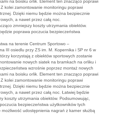
kami na boisku orlik. Element ten znacząco poprawi
. Z kolei zamontowanie monitoringu poprawi
ętrznej. Dzięki niemu będzie można bezpiecznie
owych, a nawet przez całą noc.
cząco zmniejszy koszty utrzymania obiektów.
będzie poprawa poczucia bezpieczeństwa
stwa na terenie Centrum Sportowo –
a III osiedlu przy ZS im. M. Kopernika i SP nr 6 w
órzy korzystają z obiektów sportowych zostanie
montowanie nowych siatek na bramkach na orliku i
bezpieczeństwa wzrośnie poprzez montaż nowych
kami na boisku orlik. Element ten znacząco poprawi
. Z kolei zamontowanie monitoringu poprawi
ętrznej. Dzięki niemu będzie można bezpiecznie
owych, a nawet przez całą noc. Łatwiej będzie
y koszty utrzymania obiektów. Podsumowując,
poczucia bezpieczeństwa użytkowników tych
e możliwość udostępnienia nagrań z kamer służbą