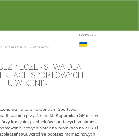
SDGHouston
Głosowanie
Realizacje
Wyniki
UA
NA III OSIEDLU W KONINIE
BEZPIECZEŃSTWA DLA
IEKTACH SPORTOWYCH
EDLU W KONINIE
eczeństwa na terenie Centrum Sportowo –
a III osiedlu przy ZS im. M. Kopernika i SP nr 6 w
órzy korzystają z obiektów sportowych zostanie
montowanie nowych siatek na bramkach na orliku i
bezpieczeństwa wzrośnie poprzez montaż nowych