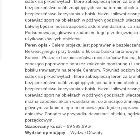
siatek na piłkochwytach, które zabezpieczą teren za bram
bezpieczeństwo osób znajdujących się na terenie obiektu
bezpieczeństwo korzystania z boisk, bieżni i siłowni zewn
uprawiać sport na obiektach w późnych godzinach wieczor
Łatwiej będzie można zapobiec aktom wandalizmu, co zna
Podsumowując, głównym zadaniem tego przedsięwzięcia 
użytkowników tych obiektów.
Pełen opis
- Celem projektu jest poprawienie bezpieczeń
Rekreacyjnego i przy boisku orlik oraz boisku tartanowym n
Koninie. Poczucie bezpieczeństwa mieszkańców Konina, kt
znacząco poprawione poprzez założenie monitoringu i za
boisku trawiastym na terenie Centrum. Również poziom 
siatek na piłkochwytach, które zabezpieczą teren za bram
bezpieczeństwo osób znajdujących się na terenie obiektu
bezpieczeństwo korzystania z boisk, bieżni i siłowni zewn
uprawiać sport na obiektach w późnych godzinach wieczor
można zapobiec aktom wandalizmu, co znacząco zmniejsz
głównym zadaniem tego przedsięwzięcia będzie poprawa 
obiektów. Ponadto w przypadku dewastacji obiektu, będzi
porządkowym.
Szacowany koszt
– 99 999,99 zł
Wydział opiniujący
– Wydział Oświaty