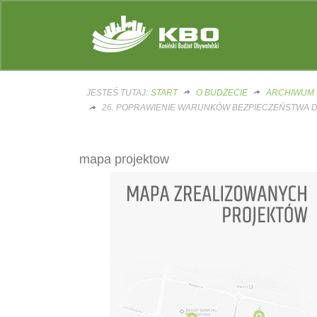
JESTEŚ TUTAJ:
START
O BUDŻECIE
ARCHIWUM
26. POPRAWIENIE WARUNKÓW BEZPIECZEŃSTWA DL
mapa projektow