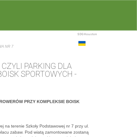
SDGHouston
Głosowanie
Realizacje
Wyniki
UA
WA NR 7
CZYLI PARKING DLA
OISK SPORTOWYCH -
A ROWERÓW PRZY KOMPLEKSIE BOISK
ej na terenie Szkoły Podstawowej nr 7 przy ul.
placu zabaw. Pod wiatą zamontowane zostaną