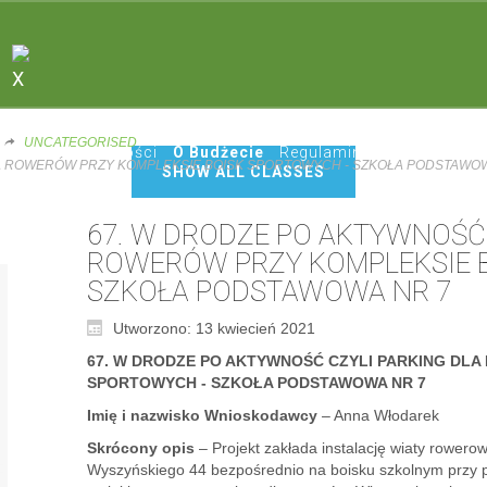
Sports do not build character. They reveal it.
X
UNCATEGORISED
Start
Aktualności
O Budżecie
Regulamin KBO
Projekty
LA ROWERÓW PRZY KOMPLEKSIE BOISK SPORTOWYCH - SZKOŁA PODSTAWO
SHOW ALL CLASSES
67. W DRODZE PO AKTYWNOŚĆ 
ROWERÓW PRZY KOMPLEKSIE B
SZKOŁA PODSTAWOWA NR 7
Utworzono: 13 kwiecień 2021
67. W DRODZE PO AKTYWNOŚĆ CZYLI PARKING DL
SPORTOWYCH - SZKOŁA PODSTAWOWA NR 7
Imię i nazwisko Wnioskodawcy
– Anna Włodarek
Skrócony opis
– Projekt zakłada instalację wiaty rowerow
Wyszyńskiego 44 bezpośrednio na boisku szkolnym przy 