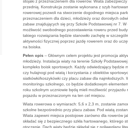
stojaki z przeznaczeniem dla rowerów. Wiata zabezpiecz
przednią. Konstrukcja zostanie wykonana z szyb hartowany
rowerowej pozwoli na stworzenie dogodnego miejsca park
przeznaczeniem dla dzieci, młodzieży oraz dorosłych odw
zabaw znajdujących się przy Szkole Podstawowej nr 7. W 
możliwość swobodnego pozostawienia roweru przed budynk
takiego rozwiązania będzie stanowiło zachętę w szczególn
aktywności fizycznej poprzez jazdę rowerem oraz do uczę
na boiska.
Pełen opis
– Głównym celem projektu jest promocja aktywn
młodzieży. Instalacja wiaty na terenie Szkoły Podstawowe
kompleks boisk sportowych. Każdy odwiedzający będzie 
czy hulajnogi pod wiatą i korzystania z obiektów sportowyc
siatkówki/koszykówki czy placu zabaw dla najmłodszych. 
monitoringu szkolnego, co będzie dodatkowym elementem
roku szkolnym uczniowie będą mieli możliwość przyjazdu r
pojazdu w przeznaczonym na ten cel miejscu.
Wiata rowerowa o wymiarach: 5,6 x 2,3 m, zostanie zam
szkolne bezpośrednio przy placu zabaw. Pod wiatą zostan
Wiata zapewni miejsca postojowe zarówno dla rowerów jak 
składać się z bezpiecznego szkła hartowanego, którego st
otoczenie. Dach wiaty będzie składał się z poliwęglany li