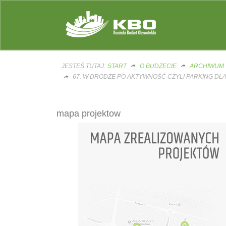
JESTEŚ TUTAJ:
START
O BUDŻECIE
ARCHIWUM
67. W DRODZE PO AKTYWNOŚĆ CZYLI PARKING D
mapa projektow