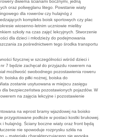
y rowery dwiema ścianami bocznymi, jedną
ch oraz poliwęglanu litego. Powstanie wiaty
ingowego dla rowerów czy hulajnóg z
iedzających kompleks boisk sportowych czy plac
okresie wiosenno-letnim uczniowie mieliby
iem szkoły na czas zajęć lekcyjnych. Stworzenie
ości dla dzieci i młodzieży do podejmowania
szczania za pośrednictwem tego środka transportu
ości fizycznej w szczególności wśród dzieci i
j nr 7 będzie zachęcał do przyjazdu rowerem na
miał możliwość swobodnego pozostawienia roweru
h: boiska do piłki nożnej, boiska do
Wiata zostanie usytuowana w miejscu zasięgu
 dla bezpieczeństwa pozostawionych pojazdów. W
owerem na zajęcia lekcyjne i pozostawienie
ontowana na wprost bramy wjazdowej na boisko
ie przygotowane podłoże w postaci kostki brukowej.
i hulajnóg. Ściany boczne wiaty oraz front będą
łuczenie nie spowoduje rozprysku szkła na
tego – materiału charakteryzującego się wysoką